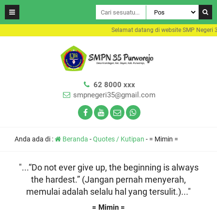
Selamat datang di website SMP Negeri 3
62 8000 xxx
smpnegeri35@gmail.com
Anda ada di :
Beranda
-
Quotes / Kutipan
-
= Mimin =
"...“Do not ever give up, the beginning is always
the hardest.” (Jangan pernah menyerah,
memulai adalah selalu hal yang tersulit.)..."
= Mimin =