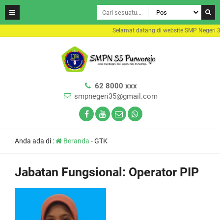
Selamat datang di website SMP Negeri 3
62 8000 xxx
smpnegeri35@gmail.com
Anda ada di :
Beranda
-
GTK
Jabatan Fungsional:
Operator PIP